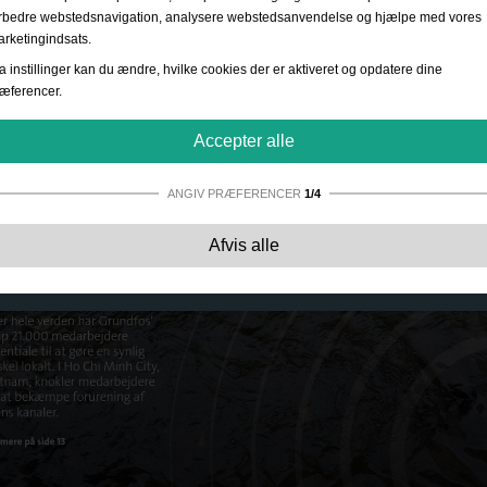
rbedre webstedsnavigation, analysere webstedsanvendelse og hjælpe med vores
rketingindsats.
a instillinger kan du ændre, hvilke cookies der er aktiveret og opdatere dine
æferencer.
Accepter alle
ANGIV PRÆFERENCER
1/4
Strengt nødvendige:
Disse cookies er essentielle for at sikre grundlæggende
Afvis alle
funktionalitet såsom navigation, adgang til sikret indhold samt at indkøbskurven
husker dine valg under dit ophold på webstedet.
Ydevene:
Disse cookies giver os mulighed for at tælle besøg og trafikkilder såve
som hvordan webstedet bruges. Dette bruges til at forbedre ydelsen. Al informati
er akkumuleret og derfor anonym.
Funktionalitet:
Disse cookies giver websitet mulighed for at tilbyde forbedrede
personlige indstillinger. F.eks. valg af tekststørrelse osv.
Reklame:
Disse cookies bruges til at levere annoncer, der er mere relevante for
dig og dine interesser. De opbevarer ikke personlige oplysninger, men er basere