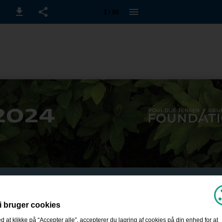
1 / 80
i bruger cookies
d at klikke på “Accepter alle”, accepterer du lagring af cookies på din enhed for at