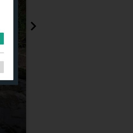
l
on
t