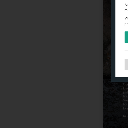
fo
ma
Vi
pr