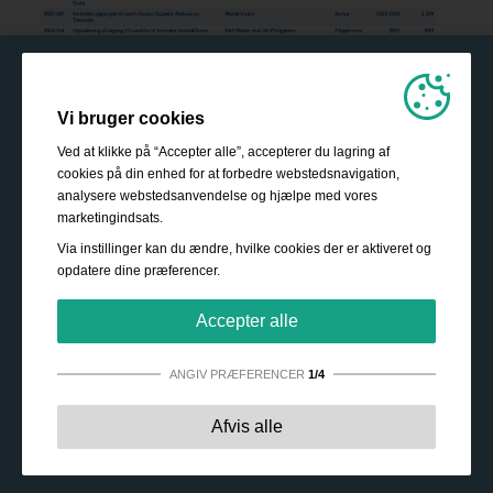
Vi bruger cookies
Ved at klikke på “Accepter alle”, accepterer du lagring af
cookies på din enhed for at forbedre webstedsnavigation,
analysere webstedsanvendelse og hjælpe med vores
marketingindsats.
Via instillinger kan du ændre, hvilke cookies der er aktiveret og
opdatere dine præferencer.
Accepter alle
ANGIV PRÆFERENCER
1/4
Strengt nødvendige:
Disse cookies er essentielle for at
Afvis alle
sikre grundlæggende funktionalitet såsom navigation,
adgang til sikret indhold samt at indkøbskurven husker
dine valg under dit ophold på webstedet.